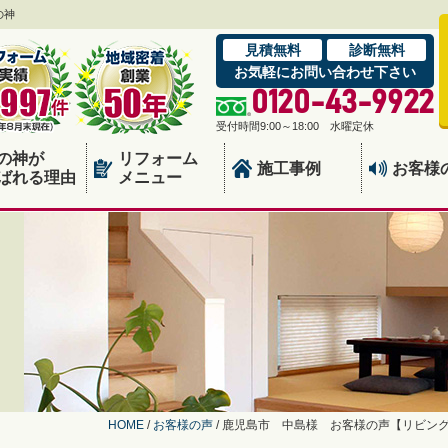
の神
見積無料
診断無料
お気軽にお問い合わせ下さい
0120-43-9922
受付時間9:00～18:00 水曜定休
の神が
リフォーム
施工事例
お客様
ばれる理由
メニュー
HOME
/
お客様の声
/
鹿児島市 中島様 お客様の声【リビン