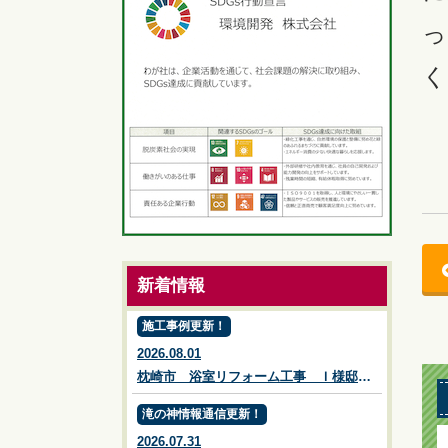
っ
く
新着情報
施工事例更新！
2026.08.01
枕崎市 浴室リフォーム工事 Ｉ様邸施工事例【鹿児島市・姶良市・伊集院・リフォーム・リノベーション・外壁塗装・屋根塗装・ガーデン・エクステリア・外構・造園】リビングプラザ滝の神
滝の神情報通信更新！
2026.07.31