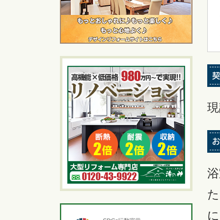
契
現
お
浴
た
に