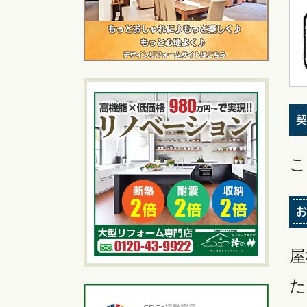
契
こ
お
屋
た