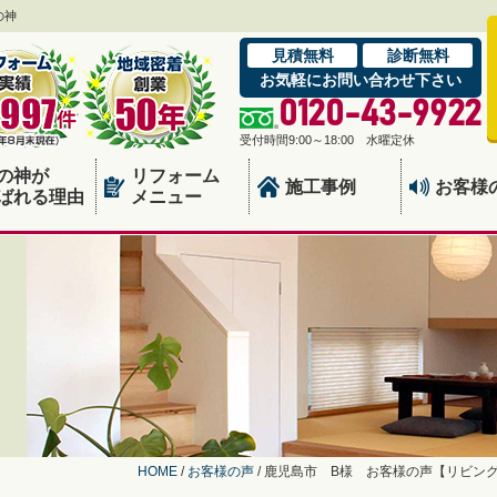
の神
見積無料
診断無料
お気軽にお問い合わせ下さい
0120-43-9922
受付時間9:00～18:00 水曜定休
の神が
リフォーム
施工事例
お客様
ばれる理由
メニュー
HOME
/
お客様の声
/
鹿児島市 B様 お客様の声【リビン