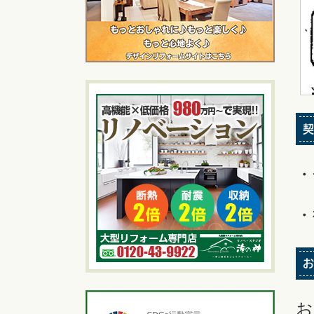
契
・
・
お
お