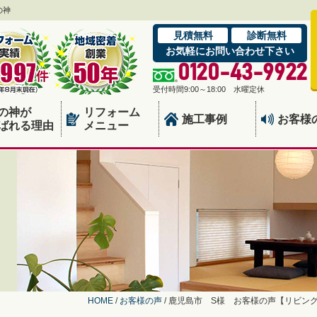
の神
見積無料
診断無料
お気軽にお問い合わせ下さい
0120-43-9922
受付時間9:00～18:00 水曜定休
の神が
リフォーム
施工事例
お客様
ばれる理由
メニュー
HOME
/
お客様の声
/
鹿児島市 S様 お客様の声【リビン