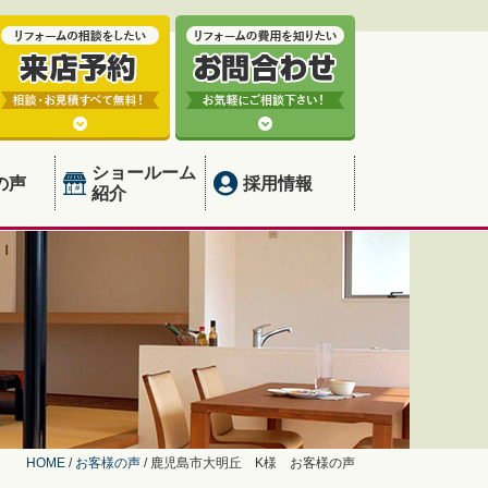
ショールーム
の声
採用情報
紹介
HOME
/
お客様の声
/
鹿児島市大明丘 K様 お客様の声