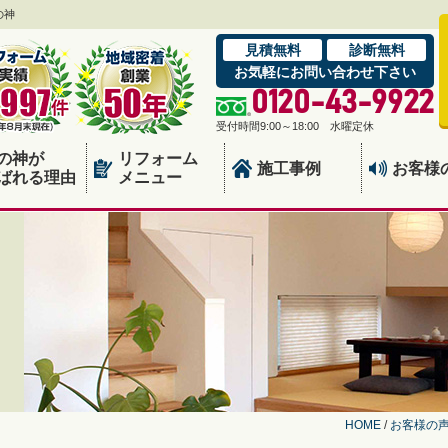
の神
見積無料
診断無料
お気軽にお問い合わせ下さい
0120-43-9922
受付時間9:00～18:00 水曜定休
の神が
リフォーム
施工事例
お客様
ばれる理由
メニュー
HOME
/
お客様の