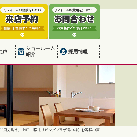
ショールーム
の声
採用情報
紹介
声
/
鹿児島市川上町 I様【リビングプラザ滝の神】お客様の声