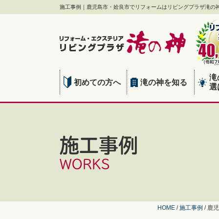
施工事例｜鹿児島市・姶良市でリフォームはリビングプラザ滝の
滝
初めての方へ
滝の神を知る
選
施工事例
WORKS
HOME
/
施工事例
/
鹿児