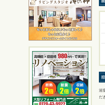
鹿
担
浴
だ