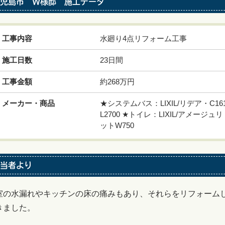
児島市 W様邸 施工データ
工事内容
水廻り4点リフォーム工事
施工日数
23日間
工事金額
約268万円
メーカー・商品
★システムバス：LIXIL/リデア・C16
L2700 ★トイレ：LIXIL/アメージュリト
ットW750
当者より
室の水漏れやキッチンの床の痛みもあり、それらをリフォーム
きました。