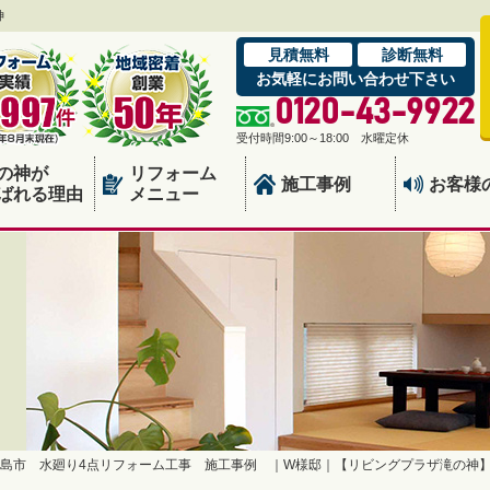
神
見積無料
診断無料
お気軽にお問い合わせ下さい
0120-43-9922
受付時間9:00～18:00 水曜定休
の神が
リフォーム
施工事例
お客様
ばれる理由
メニュー
島市 水廻り4点リフォーム工事 施工事例 ｜W様邸｜【リビングプラザ滝の神