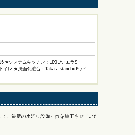
16 ★システムキッチン：LIXIL/シエラS・
イレ ★洗面化粧台：Takara standard/ウイ
して、最新の水廻り設備４点を施工させていた