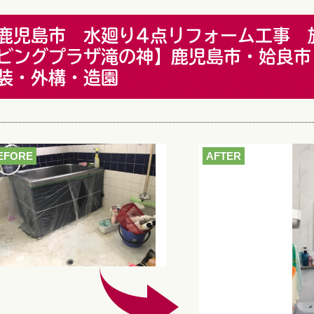
鹿児島市 水廻り4点リフォーム工事 
ビングプラザ滝の神】鹿児島市・姶良市
装・外構・造園
EFORE
AFTER