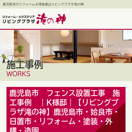
鹿児島市のリフォーム＆増改築はリビングプラザ滝の神
施工事例
WORKS
鹿児島市 フェンス設置工事 施
工事例 ｜K様邸｜【リビングプ
ラザ滝の神】鹿児島市・姶良市・
日置市・リフォーム・塗装・外
構・造園