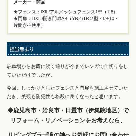
メーカー・商品
★フェンス：IXIL/アルメッシュフェンス1型（T-8）
★門扉：LIXIL/開き門扉AB（YR2 /TR２型・09-10・
片開き柱使用）
担当者より
駐車場からお庭に続く通りが今までレンガで仕切りをし
ていただけでしたが、
今回、しっかりとしたフェンスと門扉を施工させていた
だき、美観も防犯性も格段に良くなったと思います。
◆鹿児島市・姶良市・日置市（伊集院地区）で
リフォーム・リノベーションをお考えなら、
リビングプラザ滝の神へ
お気軽にお問い合わせ