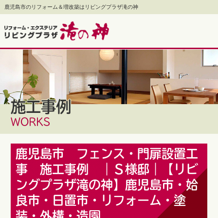
鹿児島市のリフォーム＆増改築はリビングプラザ滝の神
施工事例
WORKS
鹿児島市 フェンス・門扉設置工
事 施工事例 ｜Ｓ様邸｜【リビ
ングプラザ滝の神】鹿児島市・姶
良市・日置市・リフォーム・塗
装・外構・造園