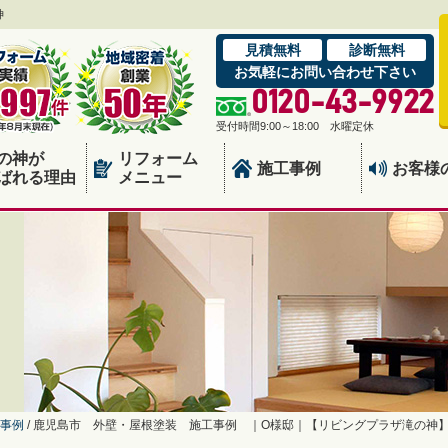
神
見積無料
診断無料
お気軽にお問い合わせ下さい
0120-43-9922
受付時間9:00～18:00 水曜定休
の神が
リフォーム
施工事例
お客様
ばれる理由
メニュー
事例
/
鹿児島市 外壁・屋根塗装 施工事例 ｜O様邸｜【リビングプラザ滝の神