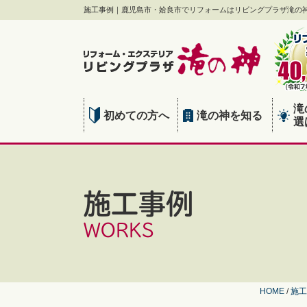
施工事例｜鹿児島市・姶良市でリフォームはリビングプラザ滝の
滝
初めての方へ
滝の神を知る
選
施工事例
WORKS
HOME
/
施工