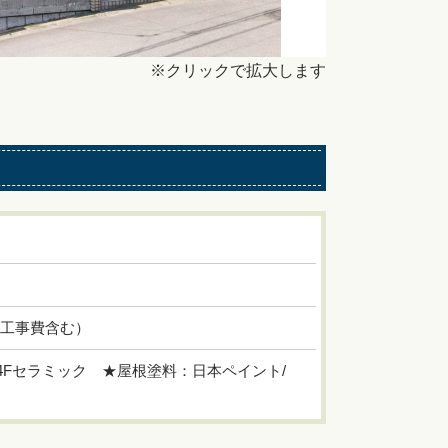
※クリックで拡大します
帯工事費含む）
4Fセラミック ★屋根塗料：日本ペイント/