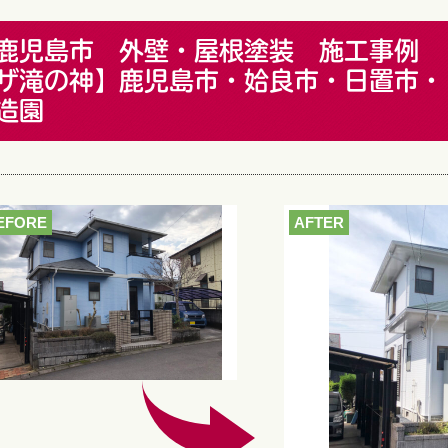
鹿児島市 外壁・屋根塗装 施工事例 
ザ滝の神】鹿児島市・姶良市・日置市・
造園
EFORE
AFTER