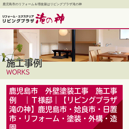
鹿児島市のリフォーム＆増改築はリビングプラザ滝の神
施工事例
WORKS
鹿児島市 外壁塗装工事 施工事
例 ｜Ｔ様邸｜【リビングプラザ
滝の神】鹿児島市・姶良市・日置
市・リフォーム・塗装・外構・造
園