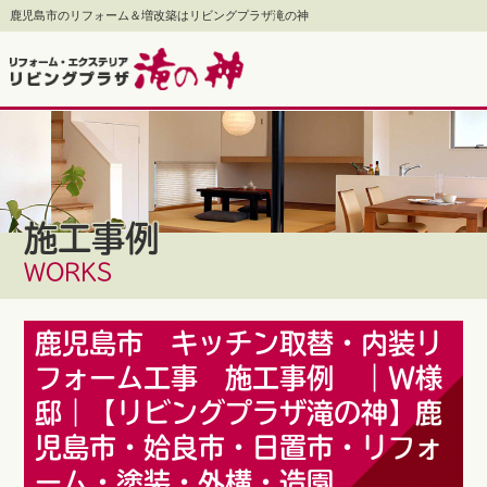
鹿児島市のリフォーム＆増改築はリビングプラザ滝の神
施工事例
WORKS
鹿児島市 キッチン取替・内装リ
フォーム工事 施工事例 ｜Ｗ様
邸｜【リビングプラザ滝の神】鹿
児島市・姶良市・日置市・リフォ
ーム・塗装・外構・造園