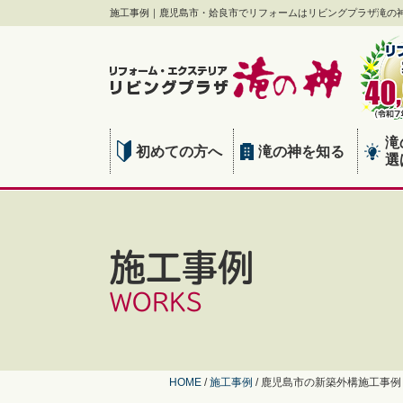
施工事例｜鹿児島市・姶良市でリフォームはリビングプラザ滝の
滝
初めての方へ
滝の神を知る
選
施工事例
WORKS
HOME
/
施工事例
/
鹿児島市の新築外構施工事例