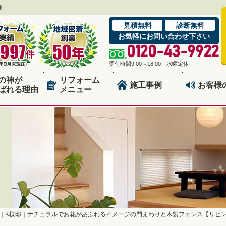
神
見積無料
診断無料
お気軽にお問い合わせ下さい
0120-43-9922
受付時間9:00～18:00 水曜定休
の神が
リフォーム
施工事例
お客様
ばれる理由
メニュー
｜K様邸｜ナチュラルでお花があふれるイメージの門まわりと木製フェンス【リビ