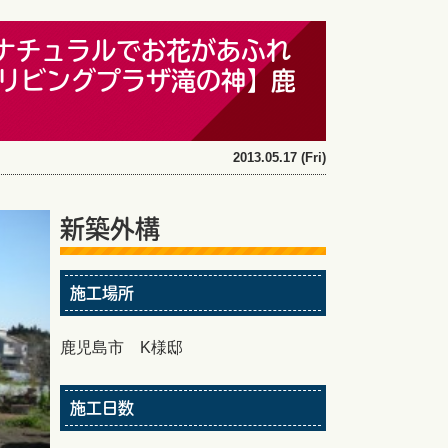
ナチュラルでお花があふれ
リビングプラザ滝の神】鹿
2013.05.17 (Fri)
新築外構
施工場所
鹿児島市 K様邸
施工日数