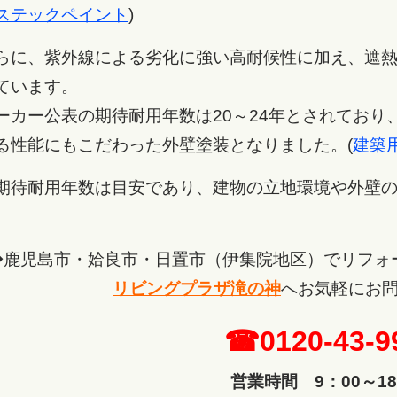
ステックペイント
)
らに、紫外線による劣化に強い高耐候性に加え、遮
ています。
ーカー公表の期待耐用年数は20～24年とされてお
る性能にもこだわった外壁塗装となりました。(
建築
期待耐用年数は目安であり、建物の立地環境や外壁
。
◆鹿児島市・姶良市・日置市（伊集院地区）でリフォ
リビングプラザ滝の神
へ
お気軽にお
☎0120-43-9
営業時間 9：00～18