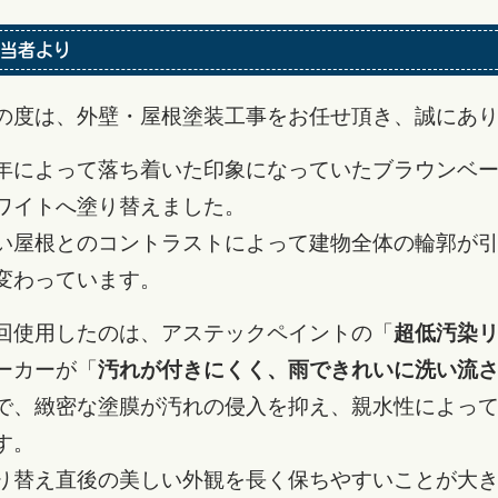
当者より
の度は、外壁・屋根塗装工事をお任せ頂き、誠にあ
年によって落ち着いた印象になっていたブラウンベ
ワイトへ塗り替えました。
い屋根とのコントラストによって建物全体の輪郭が
変わっています。
回使用したのは、アステックペイントの「
超低汚染リフ
ーカーが「
汚れが付きにくく、雨できれいに洗い流
で、緻密な塗膜が汚れの侵入を抑え、親水性によっ
す。
り替え直後の美しい外観を長く保ちやすいことが大き