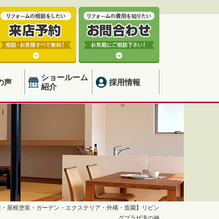
ショールーム
の声
採用情報
紹介
装・屋根塗装・ガーデン・エクステリア・外構・造園】リビン
グプラザ滝の神