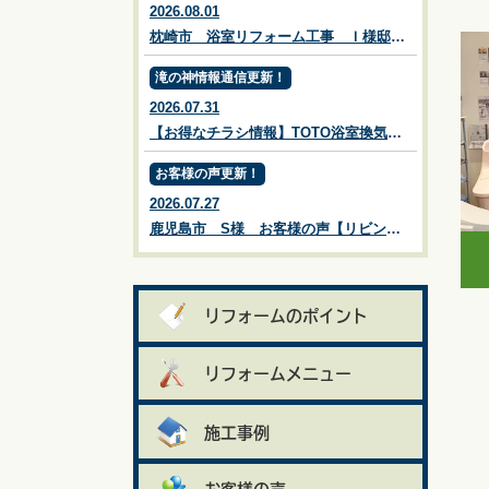
2026.08.01
枕崎市 浴室リフォーム工事 Ｉ様邸施工事例【鹿児島市・姶良市・伊集院・リフォーム・リノベーション・外壁塗装・屋根塗装・ガーデン・エクステリア・外構・造園】リビングプラザ滝の神
滝の神情報通信更新！
2026.07.31
【お得なチラシ情報】TOTO浴室換気乾燥暖房機【三乾王】【床ワイパー洗浄】【3モードミストシャワーヘッド】の3大プレゼントキャンペーン！TOTOキッチン用食器洗い乾燥機プレゼントキャンペーン中！※チラシ有効期限：2026年9月4日㊎まで【鹿児島市・姶良市・伊集院のリフォーム・リノベーション・外壁塗装・屋根塗装・エクステリア・ガーデン】
お客様の声更新！
2026.07.27
鹿児島市 S様 お客様の声【リビングプラザ滝の神】鹿児島市・リフォーム・塗装・外構・造園
リフォームのポイント
リフォームメニュー
施工事例