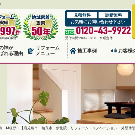
神
見積無料
診断無料
お気軽にお問い合わせ下さい
0120-43-9922
受付時間9:00～18:00 水曜定休
の神が
リフォーム
施工事例
お客様
ばれる理由
メニュー
例 M様邸｜【鹿児島市・姶良市・伊集院・リフォーム・リノベーション・外壁塗