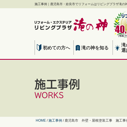
施工事例｜鹿児島市・姶良市でリフォームはリビングプラザ滝の
滝
初めての方へ
滝の神を知る
選
施工事例
WORKS
HOME
/
施工事例
/
鹿児島市 外壁・屋根塗装工事 施工事