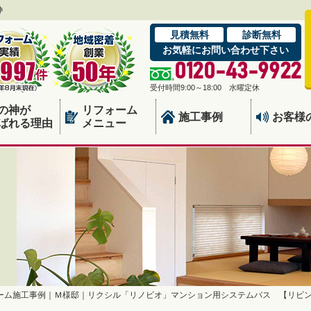
神
見積無料
診断無料
お気軽にお問い合わせ下さい
0120-43-9922
受付時間9:00～18:00 水曜定休
の神が
リフォーム
施工事例
お客様
ばれる理由
メニュー
ーム施工事例｜Ｍ様邸｜リクシル「リノビオ」マンション用システムバス 【リビ