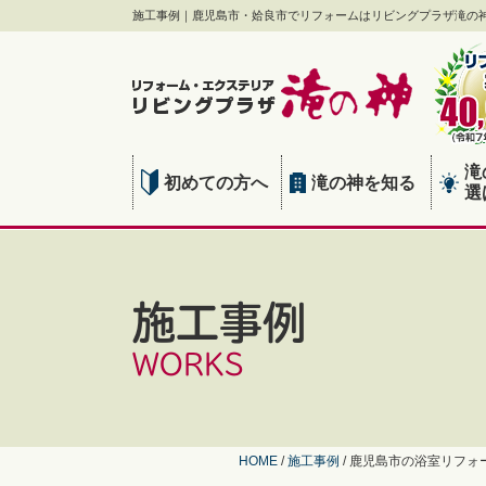
施工事例｜鹿児島市・姶良市でリフォームはリビングプラザ滝の
滝
初めての方へ
滝の神を知る
選
施工事例
WORKS
HOME
/
施工事例
/
鹿児島市の浴室リフォ