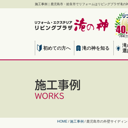
施工事例｜鹿児島市・姶良市でリフォームはリビングプラザ滝の
滝
初めての方へ
滝の神を知る
選
施工事例
WORKS
HOME
/
施工事例
/
鹿児島市の外壁サイディン