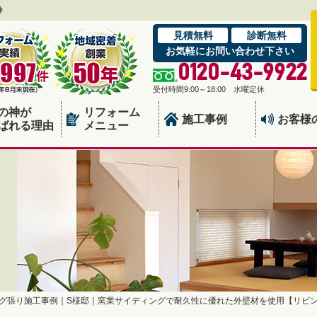
神
見積無料
診断無料
お気軽にお問い合わせ下さい
0120-43-9922
受付時間9:00～18:00 水曜定休
の神が
リフォーム
施工事例
お客様
ばれる理由
メニュー
グ張り施工事例｜S様邸｜窯業サイディングで耐久性に優れた外壁材を使用【リビ