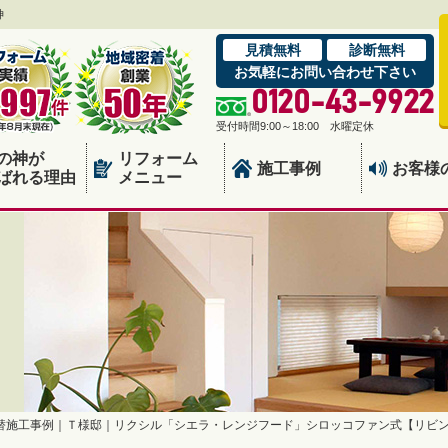
神
見積無料
診断無料
お気軽にお問い合わせ下さい
0120-43-9922
受付時間9:00～18:00 水曜定休
の神が
リフォーム
施工事例
お客様
ばれる理由
メニュー
替施工事例｜Ｔ様邸｜リクシル「シエラ・レンジフード」シロッコファン式【リビ