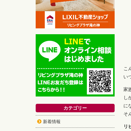
こ
い
家
し
に
カテゴリー
そ
新着情報
リ