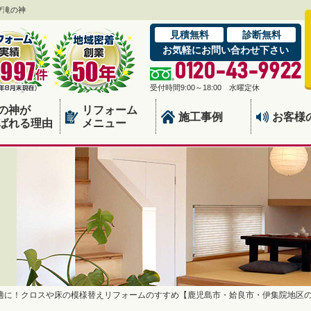
ザ滝の神
見積無料
診断無料
お気軽にお問い合わせ下さい
0120-43-9922
受付時間9:00～18:00 水曜定休
の神が
リフォーム
施工事例
お客様
ばれる理由
メニュー
適に！クロスや床の模様替えリフォームのすすめ【鹿児島市・姶良市・伊集院地区