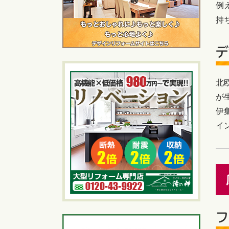
例
持
デ
北
が
伊
イ
フ