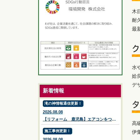
木
耐
最
ク
水
姶
デ
新着情報
タ
滝の神情報通信更新！
2026.08.08
【リフォーム 鹿児島】エアコンをつけても暑い家、その原因は？｜鹿児島市・姶良市・伊集院のリフォーム【リフォーム・リノベーション・外壁塗装・屋根塗装・エクステリア・ガーデン】
高
施工事例更新！
伊
2026.08.08