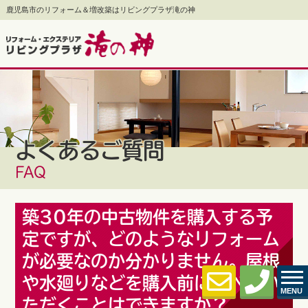
鹿児島市のリフォーム＆増改築はリビングプラザ滝の神
よくあるご質問
FAQ
築30年の中古物件を購入する予
定ですが、どのようなリフォーム
が必要なのか分かりません。屋根
や水廻りなどを購入前に調べてい
MENU
ただくことはできますか？